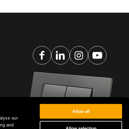
Allow all
alyse our
ing and
Allow selection