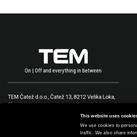
On | Off and everything in between
TEM Čatež d.o.o.,
Čatež 13, 8212 Velika Loka,
Slovenija
tel:
+386 7 348 99 00
|
mail:
info@tem.si
This website uses cookie
We use cookies to personal
traffic. We also share info