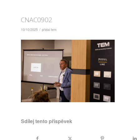
CNAC0902
/
10/10/2025
přidal
tem
Sdílej tento příspěvek