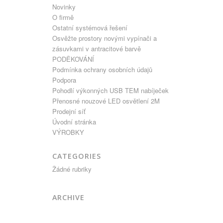
Novinky
O firmě
Ostatní systémová řešení
Osvěžte prostory novými vypínači a
zásuvkami v antracitové barvě
PODĚKOVÁNÍ
Podmínka ochrany osobních údajů
Podpora
Pohodlí výkonných USB TEM nabíječek
Přenosné nouzové LED osvětlení 2M
Prodejní síť
Úvodní stránka
VÝROBKY
CATEGORIES
Žádné rubriky
ARCHIVE