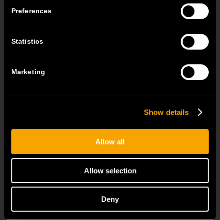
Preferences
Statistics
ARGOS ELEKTRO, a.s.
Marketing
Na Náhonu 1165/17
702 00 Ostrava-Přívoz
T +420 800 33 33 80
argos@argos.cz
Show details
www.argos.cz
Stavebniny DEK a.s.
Allow all
Tiskařská 257/10
108 00 Praha 10 – Malešice
T + 510 000 100
Allow selection
stavebniny@dek.cz
www.dek.cz
Deny