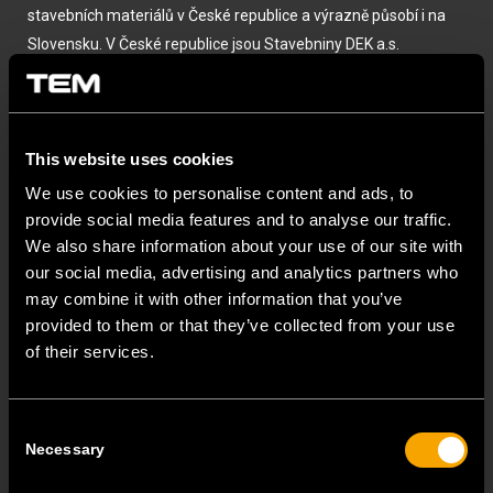
stavebních materiálů v České republice a výrazně působí i na
Slovensku. V České republice jsou Stavebniny DEK a.s.
jedničkou v oboru s rozsáhlou sítí poboček (více než 100 po celé
ČR). Společnost se nezaměřuje pouze na prodej stavebních
materiálů, ale i na prodej elektromateriálu, který se stal
This website uses cookies
úspěšnou součástí prodejního portfolia a každoročně oslovuje
více a více zákazníků.
We use cookies to personalise content and ads, to
provide social media features and to analyse our traffic.
We also share information about your use of our site with
our social media, advertising and analytics partners who
may combine it with other information that you’ve
provided to them or that they’ve collected from your use
of their services.
Consent
Necessary
Selection