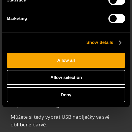
Statistics
Marketing
Show details
Široký výběr barev
USB
Allow all
nabíječek
Allow selection
Díky dostupnosti v šesti barvách
je postaráno
také o estetický vzhled a přizpůsobení USB
Deny
nabíječek MODUL vašemu vkusu, preferencím
a specifickému designu interiéru.
Můžete si tedy vybrat USB nabíječky ve své
oblíbené barvě: