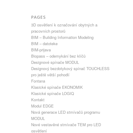
PAGES
3D osvětlení k označování obytných a
pracovních prostorů
BIM – Building Information Modeling
BIM – datoteke
BIM-prijava
Biopass – odemykání bez klíčů
Designové spínače MODUL
Designový bezdotykový spínač TOUCHLESS
pro ještě větší pohodlí
Fontana
Klasické spínače EKONOMIK
Klasické spínače LOGIQ
Kontakt
Modul EDGE
Nová generace LED stmívačů programu
MODUL
Nové vestavěné stmívače TEM pro LED
osvětlení