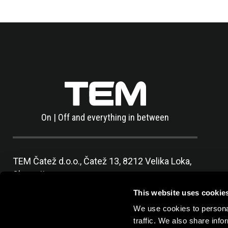
On | Off and everything in between
TEM Čatež d.o.o.,
Čatež 13, 8212 Velika Loka,
Slovenija
tel:
+386 7 348 99 00
|
mail:
info@tem.si
This website uses cookie
We use cookies to personal
traffic. We also share info