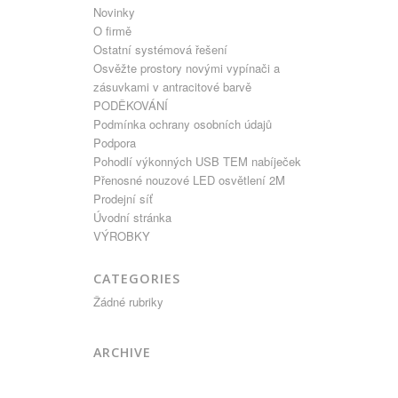
Novinky
O firmě
Ostatní systémová řešení
Osvěžte prostory novými vypínači a
zásuvkami v antracitové barvě
PODĚKOVÁNÍ
Podmínka ochrany osobních údajů
Podpora
Pohodlí výkonných USB TEM nabíječek
Přenosné nouzové LED osvětlení 2M
Prodejní síť
Úvodní stránka
VÝROBKY
CATEGORIES
Žádné rubriky
ARCHIVE