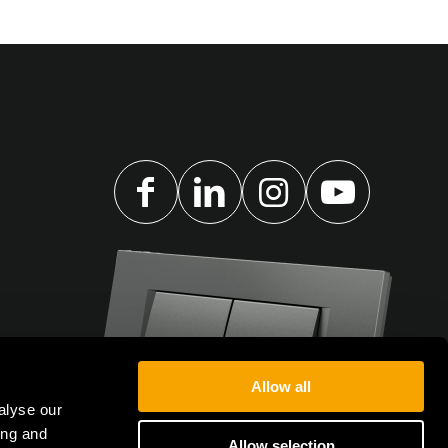
Allow all
alyse our
ing and
Allow selection