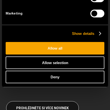
MODUL EDGE combines awarded design with complete
flexibility. It can be...
Marketing
TEM Floor Boxes – Also Available as Complete Sets
18 června
Show details
For even easier and faster installation, we have prepared pre-
assembled...
Allow all
Universal mounting frames with universal functional elements
for entire MODUL family
Allow selection
15 června
The MODUL family centres on universal mounting frames and
Deny
universal functional...
PROHLÉDNĚTE SI VÍCE NOVINEK