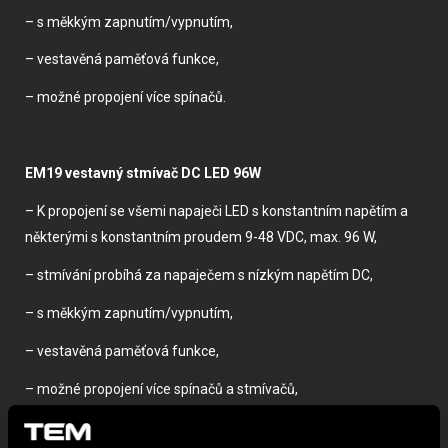
– s měkkým zapnutím/vypnutím,
– vestavěná paměťová funkce,
– možné propojení více spínačů.
EM19 vestavný stmívač DC LED 96W
– K propojení se všemi napaječi LED s konstantním napětím a
některými s konstantním proudem 9-48 VDC, max. 96 W,
– stmívání probíhá za napaječem s nízkým napětím DC,
– s měkkým zapnutím/vypnutím,
– vestavěná paměťová funkce,
– možné propojení více spínačů a stmívačů,
– pouze k použití v interiéru.