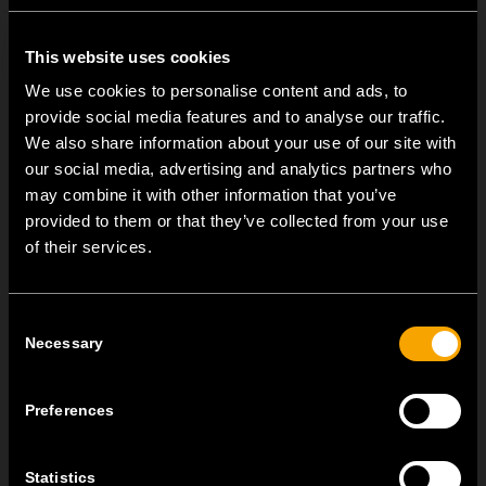
This website uses cookies
Nové vestavné stmívače TEM s LED jsou právě nyní k
dostání u našich distributorů a autorizovaných prodejců.
We use cookies to personalise content and ads, to
provide social media features and to analyse our traffic.
We also share information about your use of our site with
our social media, advertising and analytics partners who
may combine it with other information that you’ve
provided to them or that they’ve collected from your use
of their services.
Consent
OSTATNÍ NOVINKY TEM
Necessary
Selection
MODUL EDGE – Design Line for Modular and Toggle Pin
Preferences
Switches
23 června
Statistics